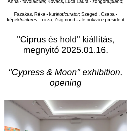
Anna - fuvola/
flute
; Kovács, Luca Laura - zongora/
piano
;
Fazakas, Réka - kurátor/
curator
; Szegedi, Csaba -
képek/
pictures
; Lucza, Zsigmond - alelnök/vice president
"Ciprus és hold" kiállítás,
megnyitó 2025.01.16.
"Cypress & Moon" exhibition,
opening