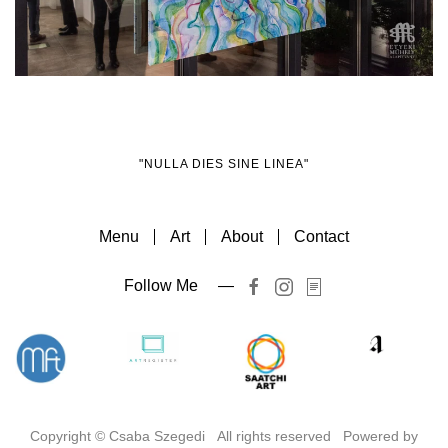
"NULLA DIES SINE LINEA"
Menu
Art
About
Contact
Follow Me —
Item
Item
Item
Item
Copyright © Csaba Szegedi All rights reserved Powered by